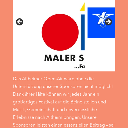
Das Altheimer Open-Air wäre ohne die
Unterstützung unserer Sponsoren nicht möglich!
Dank ihrer Hilfe können wir jedes Jahr ein
großartiges Festival auf die Beine stellen und
Musik, Gemeinschaft und unvergessliche
Erlebnisse nach Altheim bringen. Unsere
Sponsoren leisten einen essenziellen Beitrag – sei