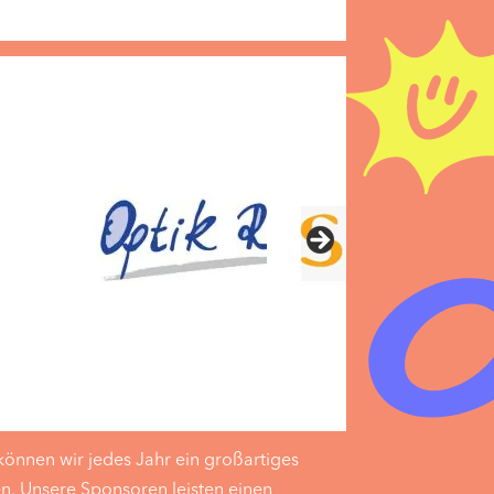
können wir jedes Jahr ein großartiges
en. Unsere Sponsoren leisten einen