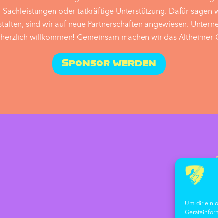
rch Sachleistungen oder tatkräftige Unterstützung. Dafür sagen
stalten, sind wir auf neue Partnerschaften angewiesen. Untern
d herzlich willkommen! Gemeinsam machen wir das Altheimer 
Sponsor werden
Um dir ein 
Geräteinfor