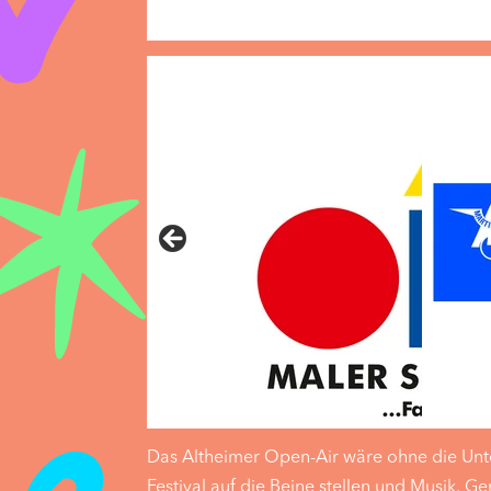
Das Altheimer Open-Air wäre ohne die Unte
Festival auf die Beine stellen und Musik, 