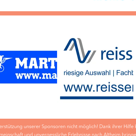
rstützung unserer Sponsoren nicht möglich! Dank ihrer Hilfe 
Gemeinschaft und unvergessliche Erlebnisse nach Altheim bring