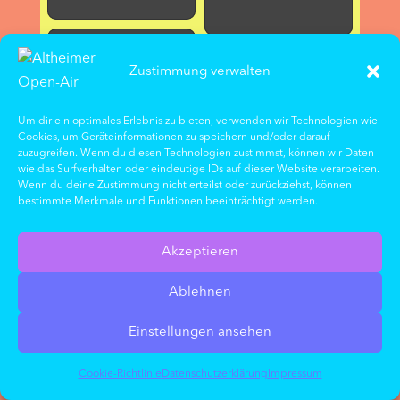
Zustimmung verwalten
Um dir ein optimales Erlebnis zu bieten, verwenden wir Technologien wie
Cookies, um Geräteinformationen zu speichern und/oder darauf
zuzugreifen. Wenn du diesen Technologien zustimmst, können wir Daten
wie das Surfverhalten oder eindeutige IDs auf dieser Website verarbeiten.
Wenn du deine Zustimmung nicht erteilst oder zurückziehst, können
bestimmte Merkmale und Funktionen beeinträchtigt werden.
Akzeptieren
Ablehnen
Einstellungen ansehen
Cookie-Richtlinie
Datenschutz­erklärung
Impressum