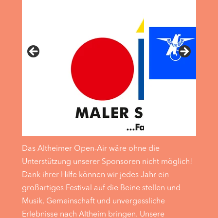
Das Altheimer Open-Air wäre ohne die
Unterstützung unserer Sponsoren nicht möglich!
Dank ihrer Hilfe können wir jedes Jahr ein
großartiges Festival auf die Beine stellen und
Musik, Gemeinschaft und unvergessliche
Erlebnisse nach Altheim bringen. Unsere